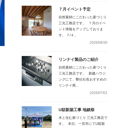
７月イベント予定
自然素材にこだわった家づくり
三光工務店です。 ７月のイベ
ント情報をアップしておりま
す。 ７/４...
2026/06/30
リンナイ製品のご紹介
自然素材にこだわった家づくり
三光工務店です。 新建ハウジ
ングにて、弊社社長おすすめの
リンナイ商...
2026/07/01
U邸新築工事 地鎮祭
木と住む家づくり 三光工務店で
す。 本日、一宮市にてU邸新