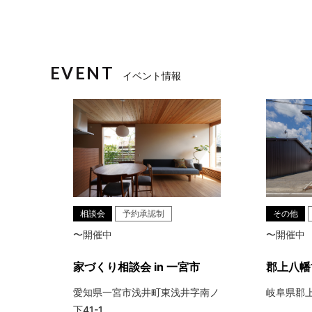
イベント情報
相談会
予約承認制
その他
〜開催中
〜開催中
家づくり相談会 in 一宮市
郡上八幡
愛知県一宮市浅井町東浅井字南ノ
岐阜県郡上
下41-1