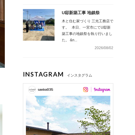
U邸新築工事 地鎮祭
木と住む家づくり 三光工務店で
す。 本日、一宮市にてU邸新
築工事の地鎮祭を執り行いまし
た。 &n...
2026/08/02
INSTAGRAM
インスタグラム