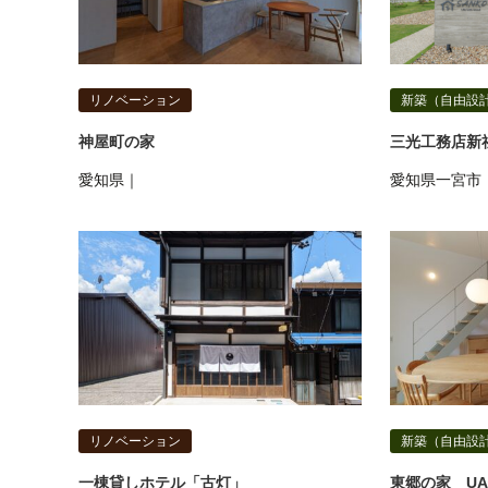
リノベーション
新築（自由設
神屋町の家
三光工務店新社屋
愛知県｜
愛知県一宮市
リノベーション
新築（自由設
一棟貸しホテル「古灯」
東郷の家 UA値