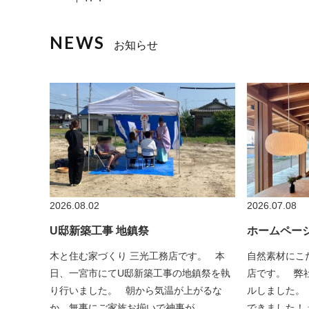
お知らせ
2026.08.02
2026.07.08
U邸新築工事 地鎮祭
ホームペー
木と住む家づくり 三光工務店です。 本
自然素材にこ
日、一宮市にてU邸新築工事の地鎮祭を執
店です。 弊
り行いました。 朝から気温が上がるな
ルしました。
か、無事にご家族お揃いで神事が…
できました！