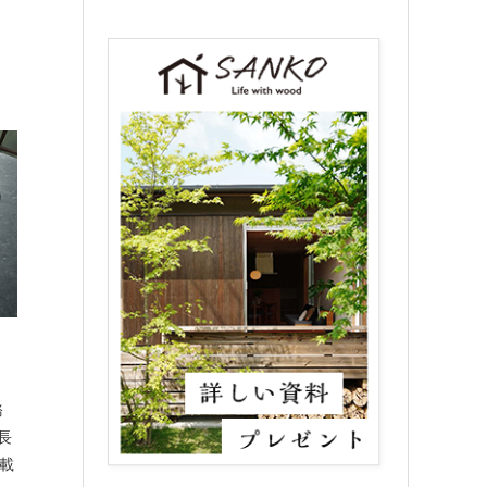
務
長
載