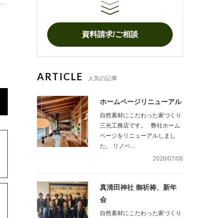
え…
資料請求/ご相談
ARTICLE
人気の記事
ホームページリニューアル
自然素材にこだわった家づくり
三光工務店です。 弊社ホーム
ページをリニューアルしまし
た。 リノベ...
2026/07/08
真清田神社 御祈祷、新年
会
自然素材にこだわった家づくり