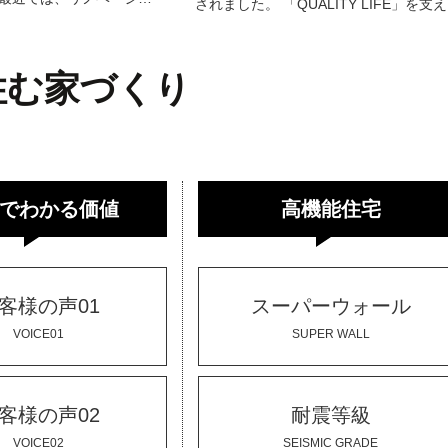
されました。 「QUALITY LIFE」を支
住む家づくり
でわかる価値
高機能住宅
客様の声01
スーパーウォール
VOICE01
SUPER WALL
客様の声02
耐震等級
VOICE02
SEISMIC GRADE