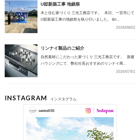
U邸新築工事 地鎮祭
木と住む家づくり 三光工務店です。 本日、一宮市にて
U邸新築工事の地鎮祭を執り行いました。 &n...
2026/08/02
リンナイ製品のご紹介
自然素材にこだわった家づくり 三光工務店です。 新建
ハウジングにて、弊社社長おすすめのリンナイ商...
2026/07/01
INSTAGRAM
インスタグラム