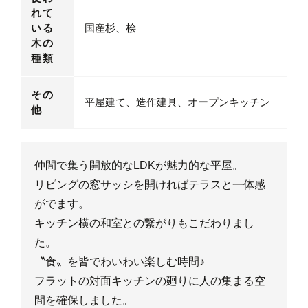
れて
いる
国産杉、桧
木の
種類
その
平屋建て、造作建具、オープンキッチン
他
仲間で集う開放的なLDKが魅力的な平屋。
リビングの窓サッシを開ければテラスと一体感
がでます。
キッチン横の和室との繋がりもこだわりまし
た。
〝食〟を皆でわいわい楽しむ時間♪
フラットの対面キッチンの廻りに人の集まる空
間を確保しました。