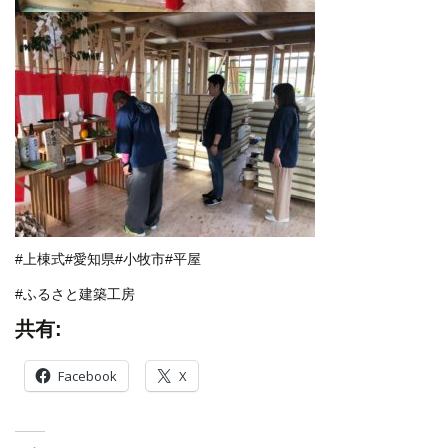
#上棟式#愛知県#小牧市#平屋
#ふるさと建築工房
共有:
Facebook
X