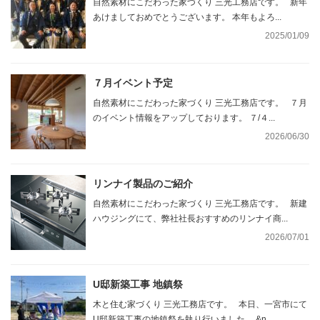
自然素材にこだわった家づくり 三光工務店です。 新年
あけましておめでとうございます。 本年もよろ...
2025/01/09
７月イベント予定
自然素材にこだわった家づくり 三光工務店です。 ７月
のイベント情報をアップしております。 ７/４...
2026/06/30
リンナイ製品のご紹介
自然素材にこだわった家づくり 三光工務店です。 新建
ハウジングにて、弊社社長おすすめのリンナイ商...
2026/07/01
U邸新築工事 地鎮祭
木と住む家づくり 三光工務店です。 本日、一宮市にて
U邸新築工事の地鎮祭を執り行いました。 &n...